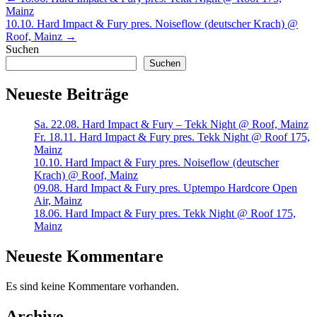
Beitragsnavigation
post:
Mainz
Next
10.10. Hard Impact & Fury pres. Noiseflow (deutscher Krach) @
post:
Roof, Mainz
→
Suchen
Suchen
Neueste Beiträge
Sa. 22.08. Hard Impact & Fury – Tekk Night @ Roof, Mainz
Fr. 18.11. Hard Impact & Fury pres. Tekk Night @ Roof 175,
Mainz
10.10. Hard Impact & Fury pres. Noiseflow (deutscher
Krach) @ Roof, Mainz
09.08. Hard Impact & Fury pres. Uptempo Hardcore Open
Air, Mainz
18.06. Hard Impact & Fury pres. Tekk Night @ Roof 175,
Mainz
Neueste Kommentare
Es sind keine Kommentare vorhanden.
Archive