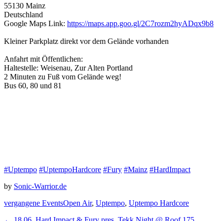
55130 Mainz
Deutschland
Google Maps Link:
https://maps.app.goo.gl/2C7rozm2hyADqx9b8
Kleiner Parkplatz direkt vor dem Gelände vorhanden
Anfahrt mit Öffentlichen:
Haltestelle: Weisenau, Zur Alten Portland
2 Minuten zu Fuß vom Gelände weg!
Bus 60, 80 und 81
#Uptempo
#UptempoHardcore
#Fury
#Mainz
#HardImpact
by
Sonic-Warrior.de
Categories
Tags
vergangene Events
Open Air
,
Uptempo
,
Uptempo Hardcore
Previous
←
18.06. Hard Impact & Fury pres. Tekk Night @ Roof 175,