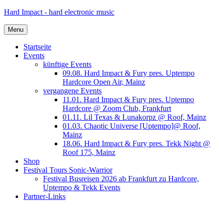
Skip
Hard Impact - hard electronic music
to
content
Menu
Startseite
Events
künftige Events
09.08. Hard Impact & Fury pres. Uptempo
Hardcore Open Air, Mainz
vergangene Events
11.01. Hard Impact & Fury pres. Uptempo
Hardcore @ Zoom Club, Frankfurt
01.11. Lil Texas & Lunakorpz @ Roof, Mainz
01.03. Chaotic Universe [Uptempo]@ Roof,
Mainz
18.06. Hard Impact & Fury pres. Tekk Night @
Roof 175, Mainz
Shop
Festival Tours Sonic-Warrior
Festival Busreisen 2026 ab Frankfurt zu Hardcore,
Uptempo & Tekk Events
Partner-Links