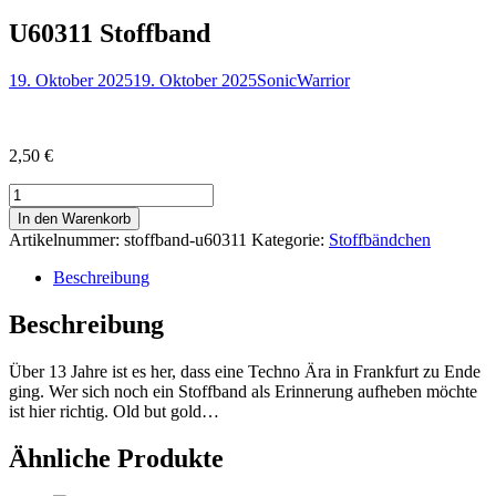
U60311 Stoffband
Posted
Author
19. Oktober 2025
19. Oktober 2025
SonicWarrior
on
2,50
€
U60311
Stoffband
In den Warenkorb
Menge
Artikelnummer:
stoffband-u60311
Kategorie:
Stoffbändchen
Beschreibung
Beschreibung
Über 13 Jahre ist es her, dass eine Techno Ära in Frankfurt zu Ende
ging. Wer sich noch ein Stoffband als Erinnerung aufheben möchte
ist hier richtig. Old but gold…
Ähnliche Produkte