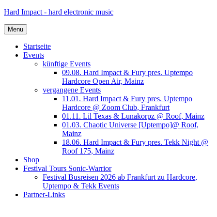
Skip
Hard Impact - hard electronic music
to
content
Menu
Startseite
Events
künftige Events
09.08. Hard Impact & Fury pres. Uptempo
Hardcore Open Air, Mainz
vergangene Events
11.01. Hard Impact & Fury pres. Uptempo
Hardcore @ Zoom Club, Frankfurt
01.11. Lil Texas & Lunakorpz @ Roof, Mainz
01.03. Chaotic Universe [Uptempo]@ Roof,
Mainz
18.06. Hard Impact & Fury pres. Tekk Night @
Roof 175, Mainz
Shop
Festival Tours Sonic-Warrior
Festival Busreisen 2026 ab Frankfurt zu Hardcore,
Uptempo & Tekk Events
Partner-Links